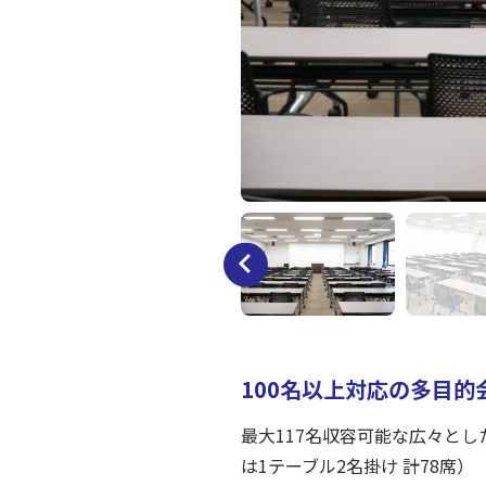
100名以上対応の多目的
最大117名収容可能な広々と
は1テーブル2名掛け 計78席）