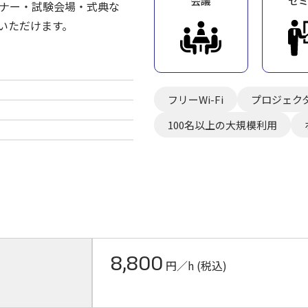
会議
セ
ナー・試験会場・式典な
いただけます。
フリーWi-Fi
プロジェク
100名以上の大規模利用
8,800
円／h (税込)